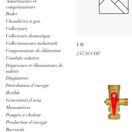
Amortisseurs et
compensateurs
Boiler
Chaudières à gaz
Collecteurs
Collecteurs domestique
Collectionneurs industriels
VW
Compensateur de dilatation
Prix
247,50 CHF
Conduits solaires
Dégazeurs et éliminateurs de
saletés
Disgiuntori
Distribution d'energie
flexible
Generatori d'aria
Manomètres
Pompes à chaleur
Production d'energie
Raccords