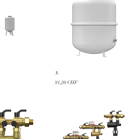
N
Prix
91,20 CHF