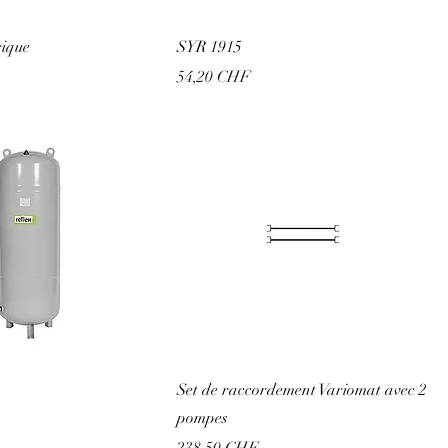
rique
SYR 1915
Prix
54,20 CHF
Set de raccordement Variomat avec 2
pompes
Prix