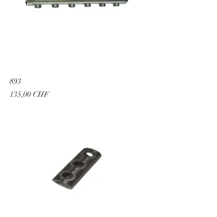
893
Prix
135,00 CHF