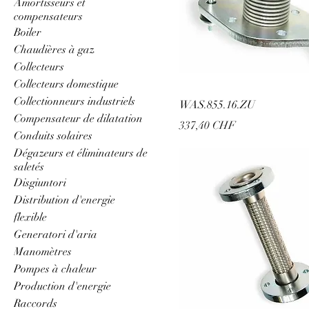
Amortisseurs et
compensateurs
Boiler
Chaudières à gaz
Collecteurs
Collecteurs domestique
Collectionneurs industriels
WAS.855.16.ZU
Compensateur de dilatation
Prix
337,40 CHF
Conduits solaires
Dégazeurs et éliminateurs de
saletés
Disgiuntori
Distribution d'energie
flexible
Generatori d'aria
Manomètres
Pompes à chaleur
Production d'energie
Raccords