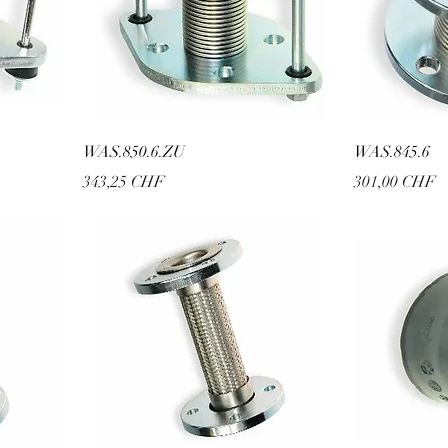
WAS.850.6.ZU
WAS.845.6
Prix
Prix
343,25 CHF
301,00 CHF