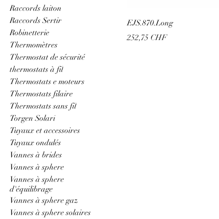
Raccords laiton
Raccords Sertir
EJS.870.Long
Robinetterie
Prix
252,75 CHF
Thermomètres
Thermostat de sécurité
thermostats à fil
Thermostats e moteurs
Thermostats filaire
Thermostats sans fil
Torgen Solari
Tuyaux et accessoires
Tuyaux ondulés
Vannes à brides
Vannes à sphere
Vannes à sphere
d'équilibrage
Vannes à sphere gaz
Vannes à sphere solaires