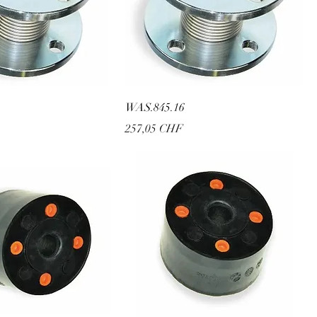
WAS.845.16
Prix
257,05 CHF