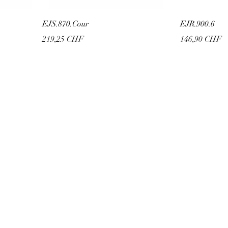
EJS.870.Cour
EJR.900.6
Prix
Prix
219,25 CHF
146,90 CHF