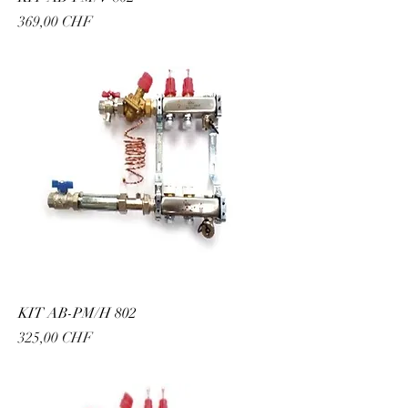
Prix
369,00 CHF
KIT AB-PM/H 802
Prix
325,00 CHF