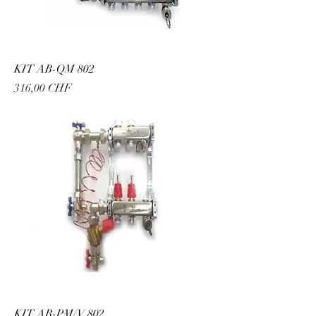
KIT AB-QM 802
Prix
316,00 CHF
KIT AB-PM/V 802