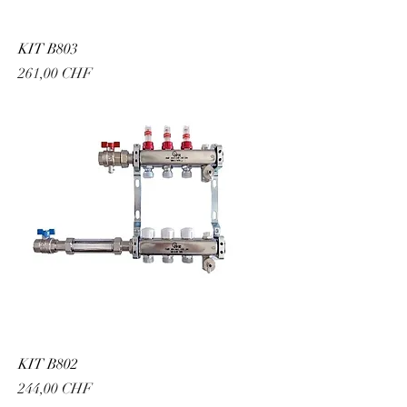
KIT B803
Prix
261,00 CHF
KIT B802
Prix
244,00 CHF