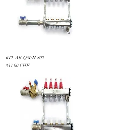
KIT AB-QM/H 802
Prix
337,00 CHF