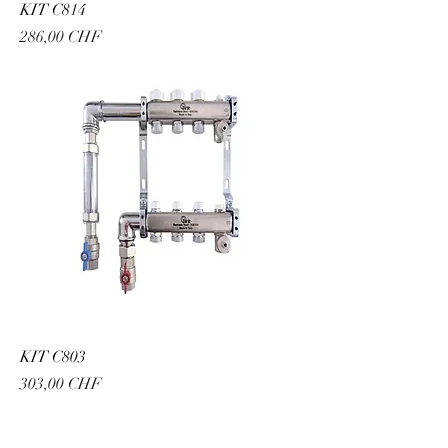
KIT C814
Prix
286,00 CHF
KIT C803
Prix
303,00 CHF