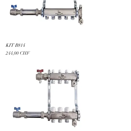
KIT B814
Prix
244,00 CHF