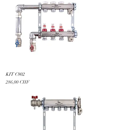
KIT C802
Prix
286,00 CHF