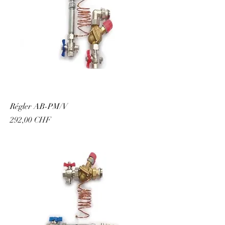
Régler AB-PM/V
Prix
292,00 CHF