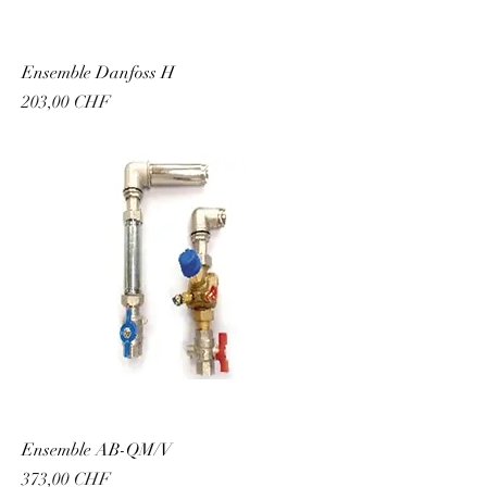
Ensemble Danfoss H
Prix
203,00 CHF
Ensemble AB-QM/V
Prix
373,00 CHF