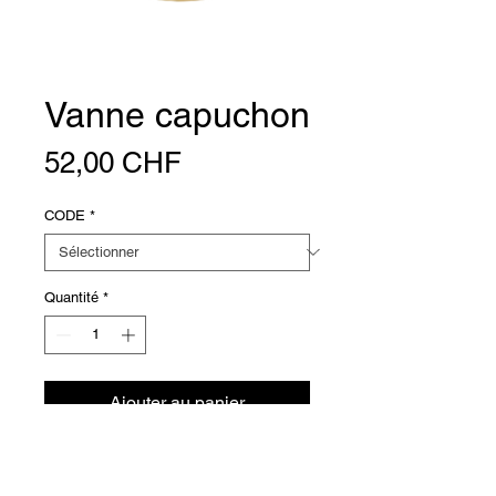
Vanne capuchon
Prix
52,00 CHF
CODE
*
Quantité
*
Ajouter au panier
Valvola Reflex da 3/4" con
cappuccio