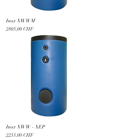
Inox XWWM
Prezzo
2805,00 CHF
Inox XWW - XEP
Prezzo
2255,00 CHF