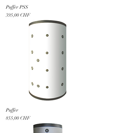
Puffer PSS
Prezzo
395,00 CHF
Puffer
Prezzo
855,00 CHF