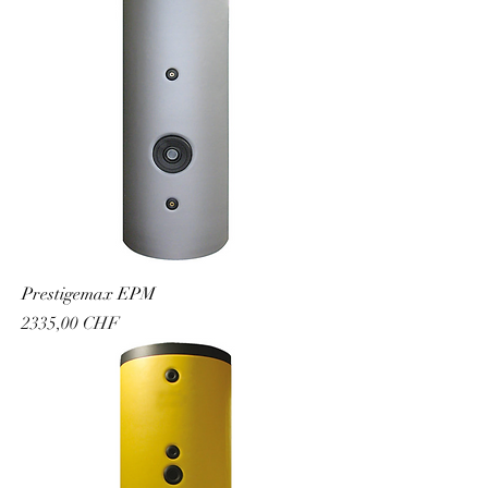
Prestigemax EPM
Prezzo
2335,00 CHF