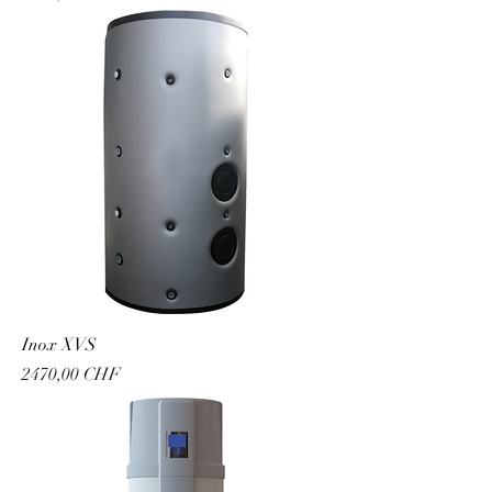
Inox XVS
Prezzo
2470,00 CHF