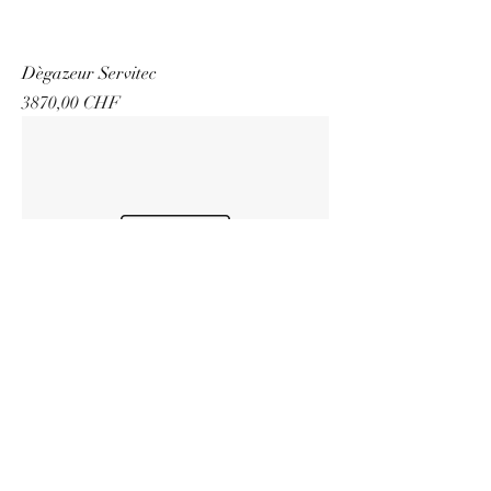
Dègazeur Servitec
Prezzo
3870,00 CHF
Accessoires Servitec
Prezzo
7673,00 CHF