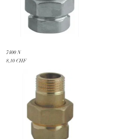
7400 N
Preis
8,10 CHF