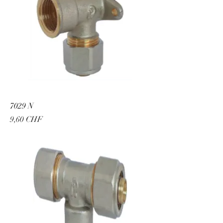
7029 N
Preis
9,60 CHF