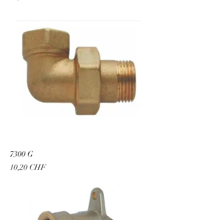
7300 G
Preis
10,20 CHF