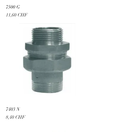
7500 G
Preis
11,60 CHF
7403 N
Preis
8,40 CHF