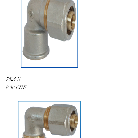
7024 N
Preis
8,30 CHF