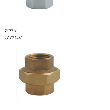
7500 N
Preis
12,20 CHF