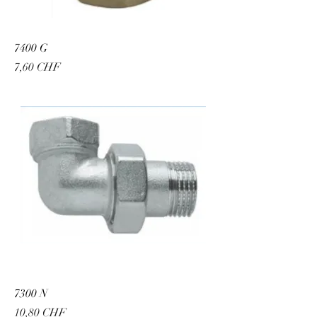
7400 G
Preis
7,60 CHF
7300 N
Preis
10,80 CHF