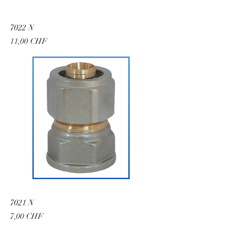
7022 N
Preis
11,00 CHF
7021 N
Preis
7,00 CHF