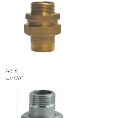
7403 G
Preis
7,90 CHF