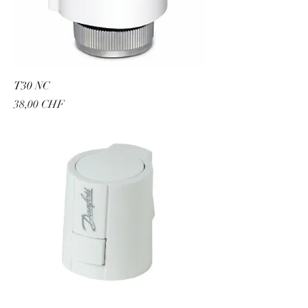
T30 NC
Preis
38,00 CHF