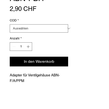
Preis
2,90 CHF
COD
*
Anzahl
*
In den Warenkorb
Adapter für Ventilgehäuse ABN-
F/A/PPM
Achtung: Mindestbestellmenge 5
Stück.