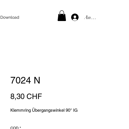
Anmelden
Download
7024 N
Preis
8,30 CHF
Klemmring Übergangswinkel 90° IG
COD
*