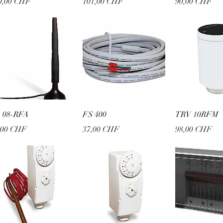
is
Preis
Preis
0,00 CHF
101,00 CHF
90,00 CHF
Schnellansicht
Schnellansicht
Schnellan
 08-RFA
FS 400
TRV 10RFM
is
Preis
Preis
,00 CHF
37,00 CHF
98,00 CHF