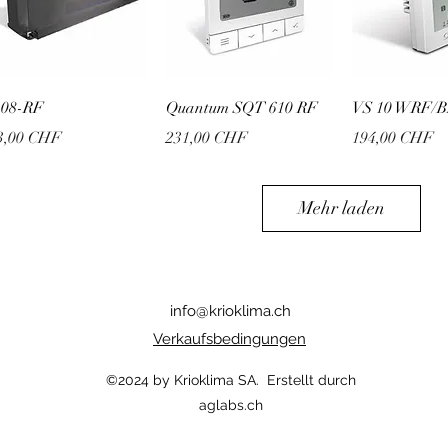
Schnellansicht
Schnellansicht
Schnellan
08-RF
Quantum SQT 610 RF
VS 10 WRF/
is
Preis
Preis
3,00 CHF
231,00 CHF
194,00 CHF
Mehr laden
info@krioklima.ch
Verkaufsbedingungen
©2024 by Krioklima SA. Erstellt durch
aglabs.ch