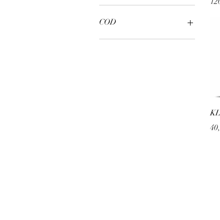
Pre
12
2 CHF
435 CHF
COD
072000.024
072000.230
072003.024
072003.230
072004.230
072005.024
072005.230
KL
072006.024
Pre
40
072006.230
072007.024
072007.230
072008.024
072008.230
072015.230
072019.230
072020.001