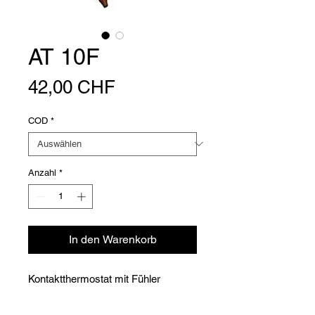
AT 10F
Preis
42,00 CHF
COD
*
Anzahl
*
In den Warenkorb
Kontaktthermostat mit Fühler
230 V.
L. 73 x H. 105 x T. 40