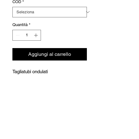
COD
*
Quantità
*
Aggiungi al carrello
Tagliatubi ondulati
Versioni
Code
Code
DN
WRS.008.020
info@krioklima.ch
065029.020
6 à
20