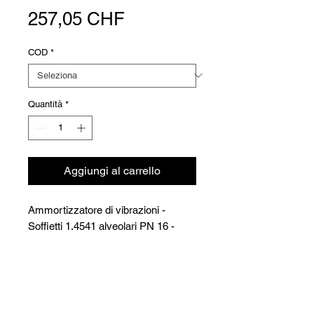
Prezzo
257,05 CHF
COD
*
Quantità
*
Aggiungi al carrello
Ammortizzatore di vibrazioni -
Soffietti 1.4541 alveolari PN 16 -
Tipo: Rock'n Roll
Flangia in acciaio St. 37.2 nichelato
Versioni