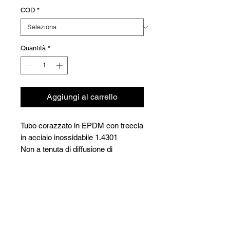
COD
*
Quantità
*
Aggiungi al carrello
Tubo corazzato in EPDM con treccia
in acciaio inossidabile 1.4301
Non a tenuta di diffusione di
ossigeno M/F Tipo Rumba
Versioni
Code
Ø
L=
Prix/pc.
mm.