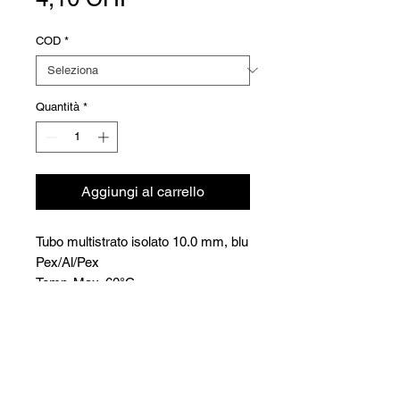
COD
*
Quantità
*
Aggiungi al carrello
Tubo multistrato isolato 10.0 mm, blu
Pex/Al/Pex
Temp. Max. 60°C
PN 10
Versioni
COD
Ø
CHF/mt.