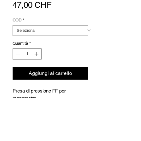
Prezzo
47,00 CHF
COD
*
Quantità
*
Aggiungi al carrello
Presa di pressione FF per
manometro
Versioni
Code
PN
DN
Prix