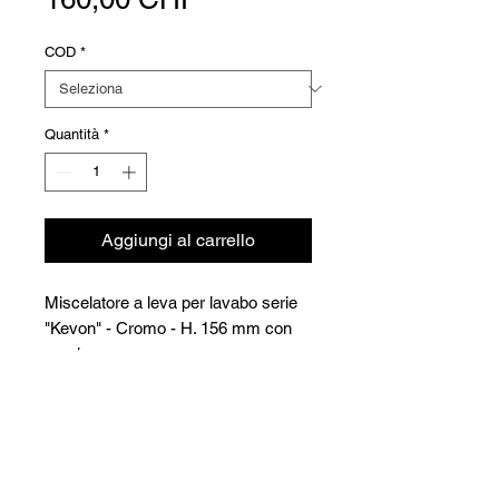
COD
*
Quantità
*
Aggiungi al carrello
Miscelatore a leva per lavabo serie
"Kevon" - Cromo - H. 156 mm con
scarico
Versioni
Code
Article
Prix