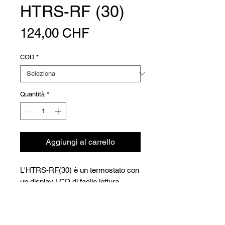
HTRS-RF (30)
Prezzo
124,00 CHF
COD
*
Quantità
*
Aggiungi al carrello
L'HTRS-RF(30) è un termostato con
un display LCD di facile lettura.
Completamente programmabile. -
Funzione TPI. - Funzionamento a
batteria. (2 batterie AA)
Versioni