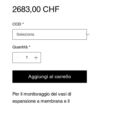
Prezzo
2683,00 CHF
COD
*
Quantità
*
Aggiungi al carrello
Per il monitoraggio dei vasi di
espansione a membrana e il
reintegro
automatico
della pressione iniziale.
Versioni
Compreso il supporto a parete e
l'unità di controllo di base.