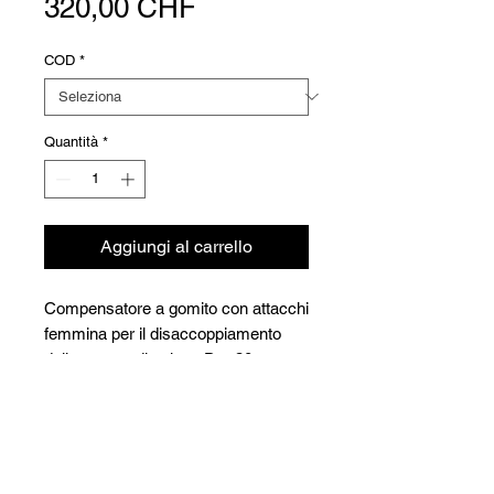
Prezzo
320,00 CHF
COD
*
Quantità
*
Aggiungi al carrello
Compensatore a gomito con attacchi
femmina per il disaccoppiamento
delle pompe di calore. Da -30 a +
80°C
Strato interno in butile e strato
Versioni
esterno in EPDM - PN 10/16 - Con
doppio soffietto per smorzare le
Code
Code
vibrazioni.