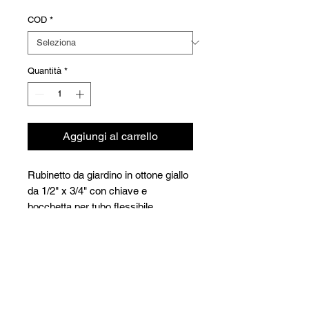
COD
*
Quantità
*
Aggiungi al carrello
Rubinetto da giardino in ottone giallo
da 1/2" x 3/4" con chiave e
bocchetta per tubo flessibile
Versioni
Code
Article
Prix