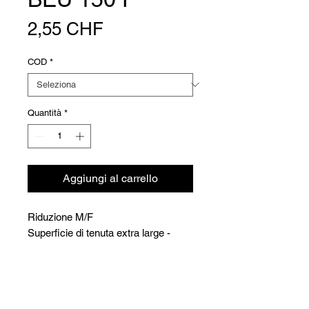
Prezzo
2,55 CHF
COD
*
Quantità
*
Aggiungi al carrello
Riduzione M/F
Superficie di tenuta extra large -
Maschio cilindrico x femmina
cilindrica - Ottone Ms58
Versioni