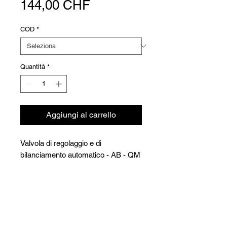
Prezzo
144,00 CHF
COD
*
Quantità
*
Aggiungi al carrello
Valvola di regolaggio e di
bilanciamento automatico - AB - QM
in ottone PN 16 - M-M e prese di
misura
Temperatura di esercizio: da -20° a
Versioni
+120°C
COD
COD
Type