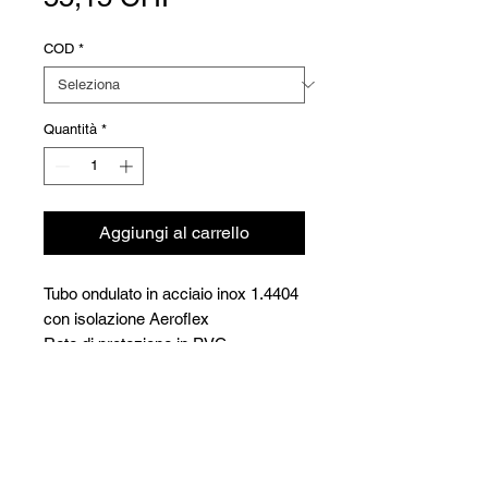
COD
*
Quantità
*
Aggiungi al carrello
Tubo ondulato in acciaio inox 1.4404
con isolazione Aeroflex
Rete di protezione in PVC
Temp. Da -40°C a + 150°C
Breve durata a 175°C
Versioni
Resistente ai raggi UV.
Code
Code