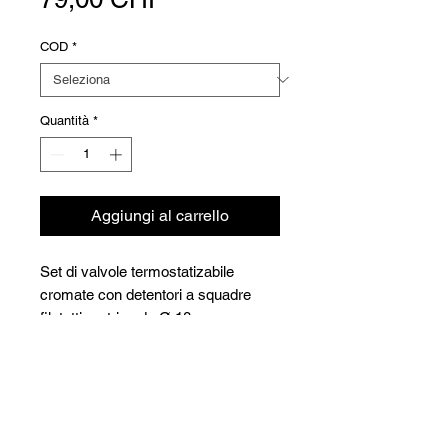
COD
*
Quantità
*
Aggiungi al carrello
Set di valvole termostatizabile
cromate con detentori a squadre
filetatti metrico da Ø 18
per connessione con adatattori.
(Adatattori non inclusi). Volante
Versioni
manuale
COD
Ø
DN
CHF