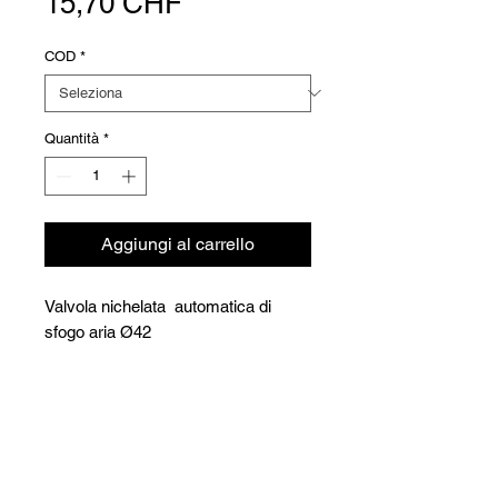
Prezzo
15,70 CHF
COD
*
Quantità
*
Aggiungi al carrello
Valvola nichelata automatica di
sfogo aria Ø42
Versioni
COD
Ø
CHF
Scheda tecnica