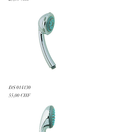
DS 014130
Preis
55,00 CHF