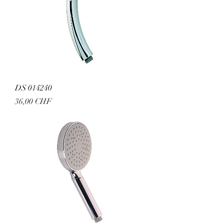
DS 014240
Preis
36,00 CHF