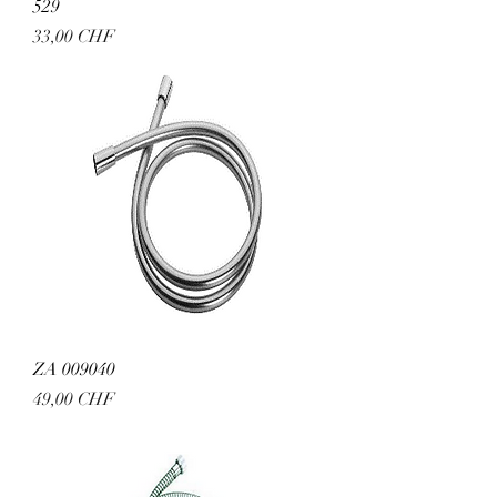
529
Preis
33,00 CHF
ZA 009040
Preis
49,00 CHF