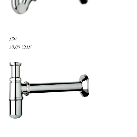
530
Preis
30,00 CHF