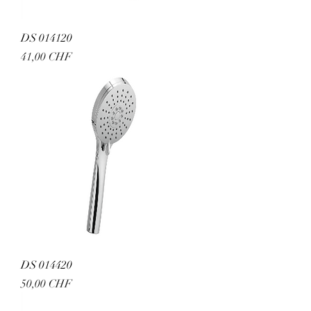
DS 014120
Preis
41,00 CHF
DS 014420
Preis
50,00 CHF