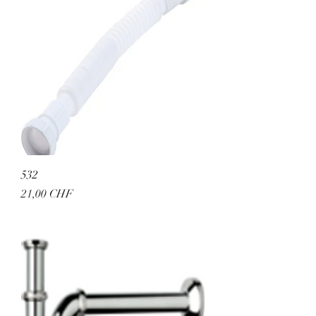
532
Preis
21,00 CHF