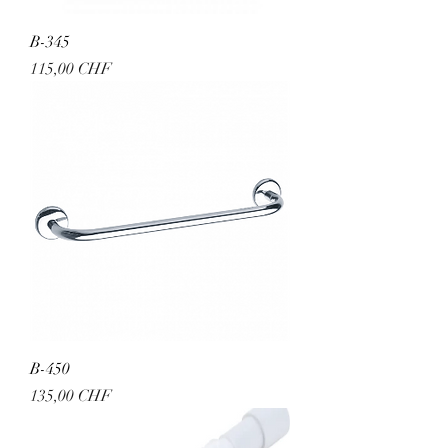
B-345
Preis
115,00 CHF
B-450
Preis
135,00 CHF