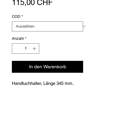
Preis
115,00 CHF
COD
*
Anzahl
*
In den Warenkorb
Handtuchhalter, Länge 345 mm.
Versioni
Code
Article
Prix
Unité