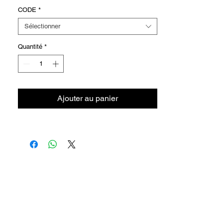
+110°C
CODE
*
Sélectionner
Quantité
*
Ajouter au panier