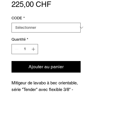
Prix
225,00 CHF
CODE
*
Quantité
*
Ajouter au panier
Mitigeur de lavabo à bec orientable,
série "Tender" avec flexible 3/8" -
Chrome
Versions
Code
Article
Prix