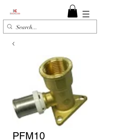
PFM10