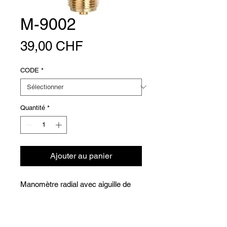
M-9002
Prix
39,00 CHF
CODE
*
Quantité
*
Ajouter au panier
Manomètre radial avec aiguille de
marquage rouge
Filetage en laiton M
Type radial