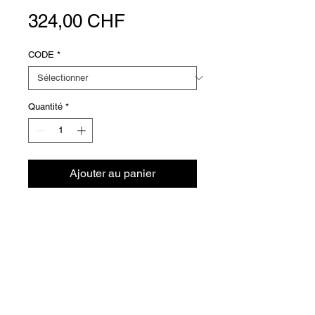
Prix
324,00 CHF
CODE
*
Quantité
*
Ajouter au panier
Versions
EJR.894.032
065114.032
EJR.894.040
065114.040
info@krioklima.ch