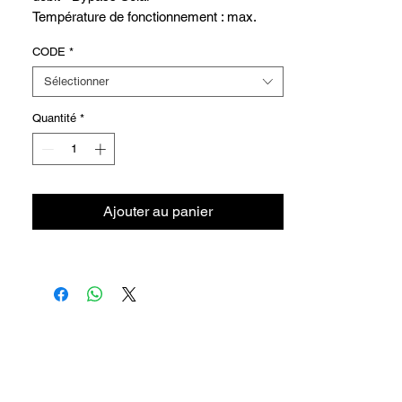
Température de fonctionnement : max.
130°C
CODE
*
Pression de service : max. 8 barres
Sélectionner
Quantité
*
Ajouter au panier