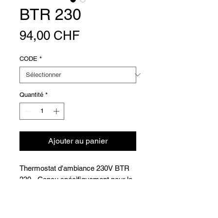
BTR 230
Prix
94,00 CHF
CODE
*
Quantité
*
Ajouter au panier
Thermostat d'ambiance 230V BTR
230 - Conçu spécifiquement pour le
chauffage par le sol
- Intégré
- NC= Normalement fermé