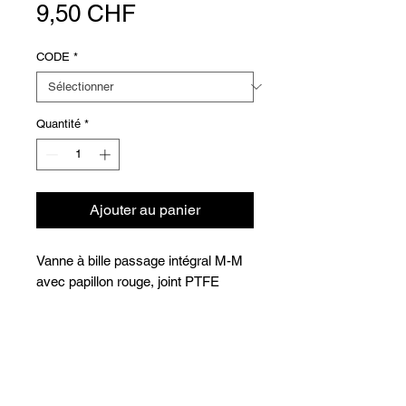
Prix
9,50 CHF
CODE
*
Quantité
*
Ajouter au panier
Vanne à bille passage intégral M-M
avec papillon rouge, joint PTFE
Température de fonctionnement : de
-10° à +110°C
Pression de service : 32 bars de
Versions
1/4" à 1"
COD
Ø
DN
CHF