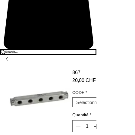
867
Prix
20,00 CHF
CODE
*
Quantité
*