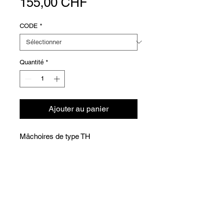
Prix
155,00 CHF
CODE
*
Quantité
*
Ajouter au panier
Mâchoires de type TH
Versions
COD
Ø
CHF
□/
□