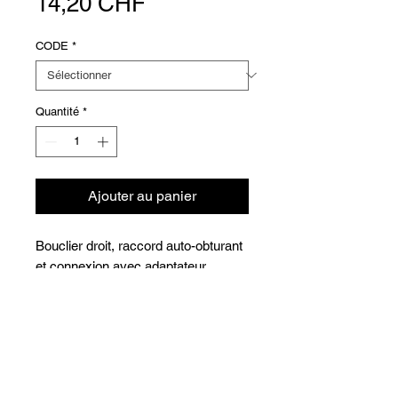
Prix
14,20 CHF
CODE
*
Quantité
*
Ajouter au panier
Bouclier droit, raccord auto-obturant
et connexion avec adaptateur.
Versions
COD
Ø
DN
CHF