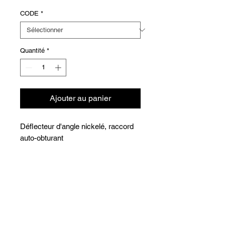
CODE
*
Quantité
*
Ajouter au panier
Déflecteur d'angle nickelé, raccord
auto-obturant
Versions
COD
Ø
DN
CHF