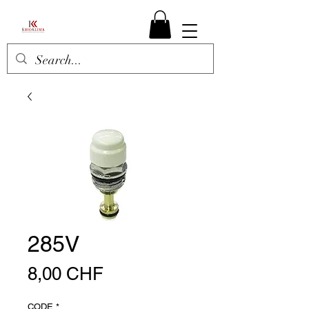
285V
Prix
8,00 CHF
CODE
*