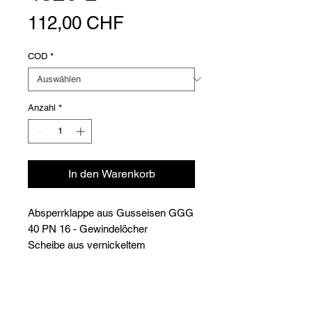
Preis
112,00 CHF
COD
*
Anzahl
*
In den Warenkorb
Absperrklappe aus Gusseisen GGG
40 PN 16 - Gewindelöcher
Scheibe aus vernickeltem
Gusseisen - Welle aus Edelstahl 316
- Griff aus Aluminium
Versioni
O-Ring aus EPDM und Dichtung
aus PTFE