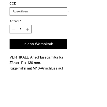
COD
*
Anzahl
*
In den Warenkorb
VERTIKALE Anschlussgarnitur für
Zähler 1" x 130 mm.
Kugelhahn mit M10-Anschluss auf
der Vorlaufseite - Einfacher
Kugelhahn auf der Rücklaufseite.
Versioni
Einschließlich Danfoss-Ventil AB-
QM.
COD
Ø
mm
DN
vanne
↔
AB-