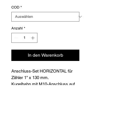
COD
*
Anzahl
*
In den Warenkorb
Anschluss-Set HORIZONTAL für
Zähler 1" x 130 mm.
Kugelhahn mit M10-Anschluss auf
der Vorlaufseite - Einfacher
Kugelhahn auf der Rücklaufseite.
Versioni
Einschließlich Danfoss-Ventil AB-
QM.
COD
Ø
mm
DN
vanne
↔
AB-