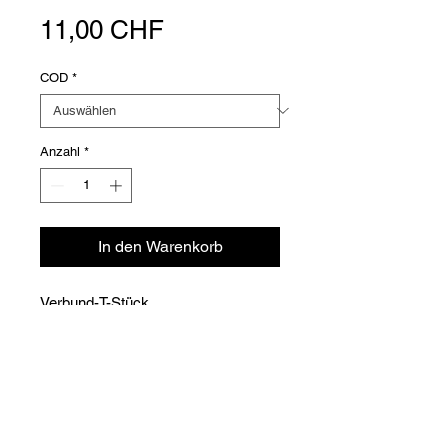
Preis
11,00 CHF
COD
*
Anzahl
*
In den Warenkorb
Verbund-T-Stück
Versioni
COD
Ø
CHF
□/□