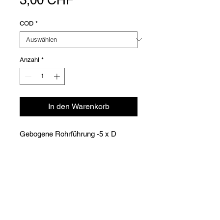
COD
*
Anzahl
*
In den Warenkorb
Gebogene Rohrführung -5 x D
Versioni
COD
Dimensions
CHF
(mm)