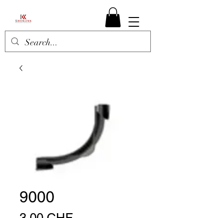
9000
Preis
3,00 CHF