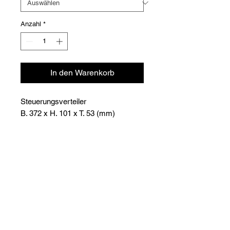
Anzahl
*
In den Warenkorb
Steuerungsverteiler
B. 372 x H. 101 x T. 53 (mm)
Versioni
Code
Code
Prix
088U1144
info@krioklima.ch
074021.010
435.00