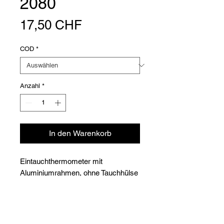
2080
Preis
17,50 CHF
COD
*
Anzahl
*
In den Warenkorb
Eintauchthermometer mit
Aluminiumrahmen, ohne Tauchhülse
Auf Anfrage: Möglichkeit von
kundenspezifischen Längen
und/oder Teilungen (min. 50 Stück)
Versioni